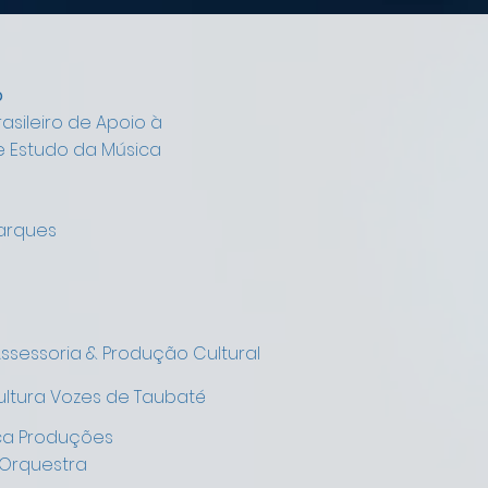
o
Brasileiro de Apoio à
e Estudo da Música
arques
Assessoria & Produção Cultural
ultura Vozes de Taubaté
a Produções
Orquestra