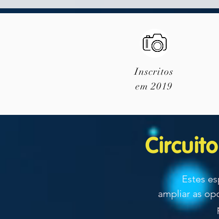
Inscritos
em 2019
Circuit
Estes espaç
ampliar as o