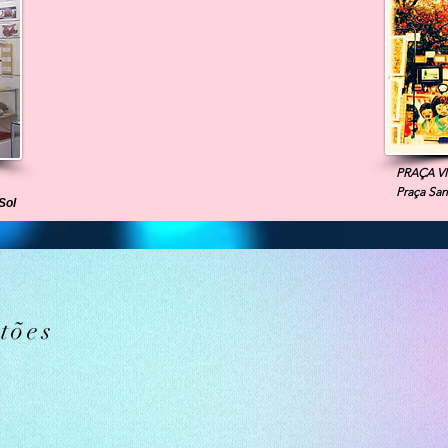
PRAÇA VI
Praça San
Sol
tões