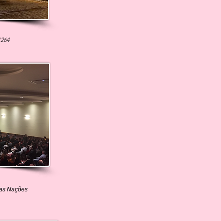
1264
das Nações