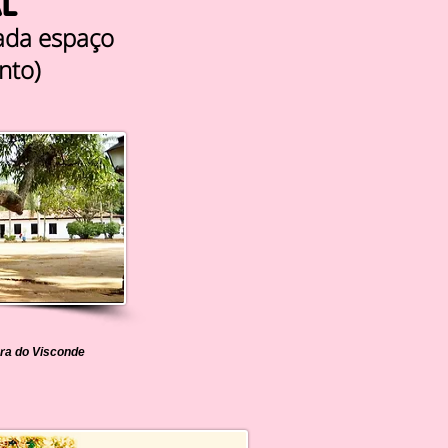
L
cada espaço
nto)
ara do Visconde