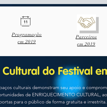
Parceiros
Programação
Parceiros
em 2019
em 2019
o Cultural do Festival 
os culturais demonstram seu apoio e comprom
portunidades de ENRIQUECIMENTO CULTURAL, ao 
portas para o público de forma gratuita e irrestrita.