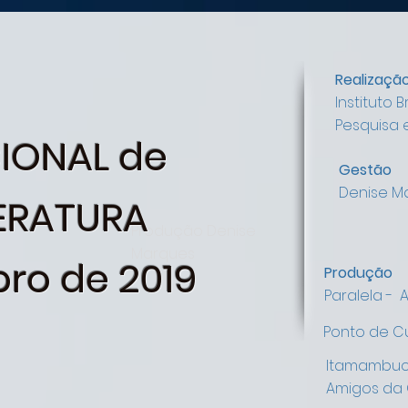
Realizaçã
Instituto 
Pesquisa 
CIONAL de
Gestão
Denise M
TERATURA
Produção Denise
Marques
de 2019
Produção
Paralela - 
Ponto de C
Itamambuc
Amigos da 